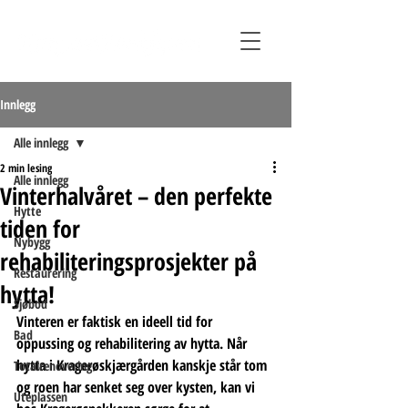
Innlegg
Alle innlegg
2 min lesing
Alle innlegg
Vinterhalvåret – den perfekte
Hytte
tiden for
Nybygg
rehabiliteringsprosjekter på
Restaurering
hytta!
Sjøbod
Vinteren er faktisk en ideell tid for 
Bad
oppussing og rehabilitering av hytta. Når 
hytta i Kragerøskjærgården kanskje står tom 
Totalrenovering
og roen har senket seg over kysten, kan vi 
Uteplassen