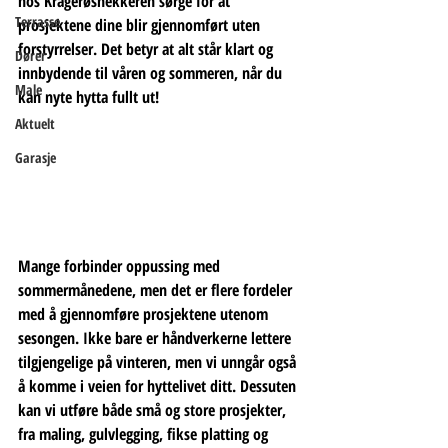
hos Kragerøsnekkeren sørge for at 
Terrasse
prosjektene dine blir gjennomført uten 
forstyrrelser. Det betyr at alt står klart og 
Dører
innbydende til våren og sommeren, når du 
Male
kan nyte hytta fullt ut!
Aktuelt
Garasje
Mange forbinder oppussing med 
sommermånedene, men det er flere fordeler 
med å gjennomføre prosjektene utenom 
sesongen. Ikke bare er håndverkerne lettere 
tilgjengelige på vinteren, men vi unngår også 
å komme i veien for hyttelivet ditt. Dessuten 
kan vi utføre både små og store prosjekter, 
fra maling, gulvlegging, fikse platting og 