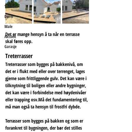
Terrasse
Dører
Male
Det er mange hensyn å ta når en terrasse 
Aktuelt
skal føres opp.
Garasje
Treterrasser 
Treterrasser som bygges på bakkenivå, om 
det er i flukt med eller over terrenget, lages 
gjerne som frittliggende gulv. Det kan være i 
tilknytning til boligen eller andre bygninger, 
det kan være i forbindelse med høydenivåer 
eller trapping osv.Må det fundamentering til, 
må man også ta hensyn til frostfri dybde.
Terrasser som bygges på bakken og som er 
forankret til bygningen, der bør det stilles 