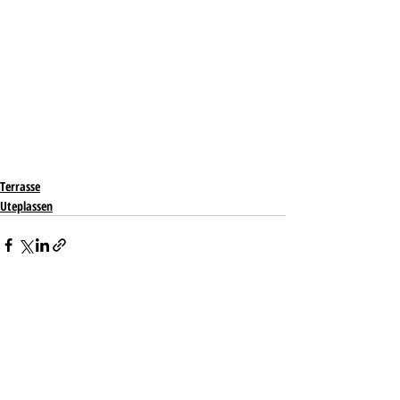
Terrasse
Uteplassen
Siste innlegg
Se alle