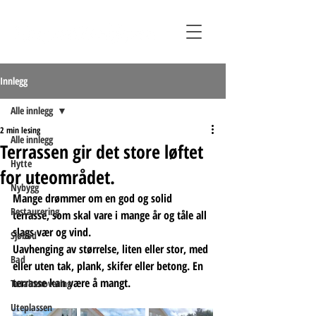
Innlegg
Alle innlegg
2 min lesing
Alle innlegg
Terrassen gir det store løftet
Hytte
for uteområdet.
Nybygg
Mange drømmer om en god og solid 
Restaurering
terrasse, som skal vare i mange år og tåle all 
slags vær og vind.
Sjøbod
Uavhenging av størrelse, liten eller stor, med 
Bad
eller uten tak, plank, skifer eller betong. En 
terrasse kan være å mangt.
Totalrenovering
Uteplassen