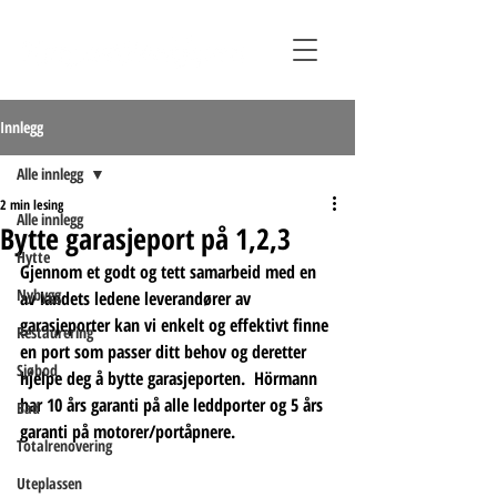
Innlegg
Alle innlegg
2 min lesing
Alle innlegg
Bytte garasjeport på 1,2,3
Hytte
Gjennom et godt og tett samarbeid med en 
Nybygg
av landets ledene leverandører av 
garasjeporter kan vi enkelt og effektivt finne 
Restaurering
en port som passer ditt behov og deretter 
Sjøbod
hjelpe deg å bytte garasjeporten.  Hörmann 
har 10 års garanti på alle leddporter og 5 års 
Bad
garanti på motorer/portåpnere.
Totalrenovering
Uteplassen